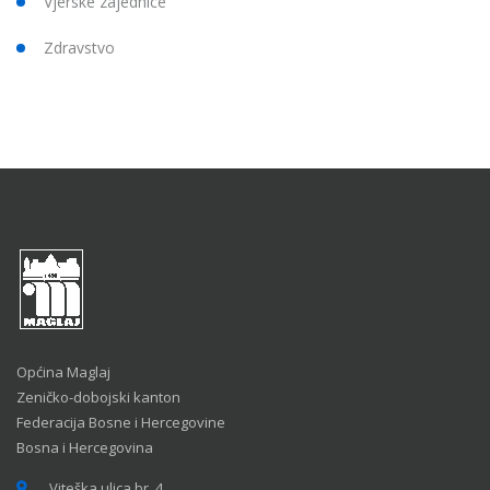
Vjerske zajednice
Zdravstvo
Općina Maglaj
Zeničko-dobojski kanton
Federacija Bosne i Hercegovine
Bosna i Hercegovina
Viteška ulica br. 4