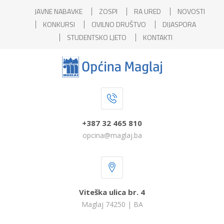
JAVNE NABAVKE
ZOSPI
RA URED
NOVOSTI
KONKURSI
CIVILNO DRUŠTVO
DIJASPORA
STUDENTSKO LJETO
KONTAKTI
+387 32 465 810
opcina@maglaj.ba
Viteška ulica br. 4
Maglaj 74250 | BA