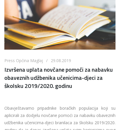
Press Općina Maglaj / 29.08.2019
Izvršena uplata novčane pomoći za nabavku
obaveznih udžbenika učenicima-djeci za
školsku 2019/2020. godinu
Obavještavamo pripadnike boračkih populacija koji su
aplicirali za dodjelu novčane pomoći za nabavku obaveznih
udžbenika učenicima-djeci branilaca za školsku 2019/2020.
godinu da je danas izvršena uplata svim korisnicima ovog