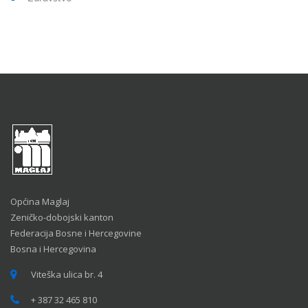
Općina Maglaj
Zeničko-dobojski kanton
Federacija Bosne i Hercegovine
Bosna i Hercegovina
Viteška ulica br. 4
+ 387 32 465 810