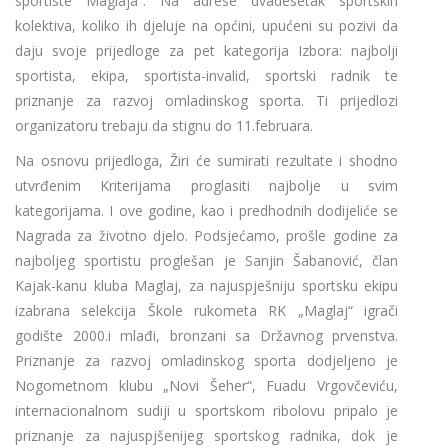
sportiste Maglaja“. Na adrese dvadesetak sportskih
kolektiva, koliko ih djeluje na općini, upućeni su pozivi da
daju svoje prijedloge za pet kategorija Izbora: najbolji
sportista, ekipa, sportista-invalid, sportski radnik te
priznanje za razvoj omladinskog sporta. Ti prijedlozi
organizatoru trebaju da stignu do 11.februara.
Na osnovu prijedloga, Žiri će sumirati rezultate i shodno
utvrđenim Kriterijama proglasiti najbolje u svim
kategorijama. I ove godine, kao i predhodnih dodijeliće se
Nagrada za životno djelo. Podsjećamo, prošle godine za
najboljeg sportistu proglešan je Sanjin Šabanović, član
Kajak-kanu kluba Maglaj, za najuspješniju sportsku ekipu
izabrana selekcija Škole rukometa RK „Maglaj“ igrači
godište 2000.i mlađi, bronzani sa Državnog prvenstva.
Priznanje za razvoj omladinskog sporta dodjeljeno je
Nogometnom klubu „Novi Šeher“, Fuadu Vrgovčeviću,
internacionalnom sudiji u sportskom ribolovu pripalo je
priznanje za najuspjšenijeg sportskog radnika, dok je