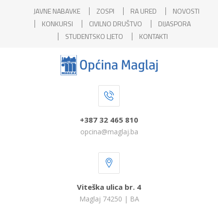
JAVNE NABAVKE
ZOSPI
RA URED
NOVOSTI
KONKURSI
CIVILNO DRUŠTVO
DIJASPORA
STUDENTSKO LJETO
KONTAKTI
+387 32 465 810
opcina@maglaj.ba
Viteška ulica br. 4
Maglaj 74250 | BA