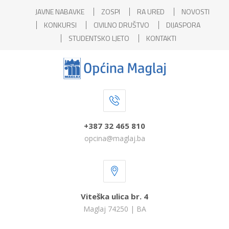
JAVNE NABAVKE
ZOSPI
RA URED
NOVOSTI
KONKURSI
CIVILNO DRUŠTVO
DIJASPORA
STUDENTSKO LJETO
KONTAKTI
+387 32 465 810
opcina@maglaj.ba
Viteška ulica br. 4
Maglaj 74250 | BA