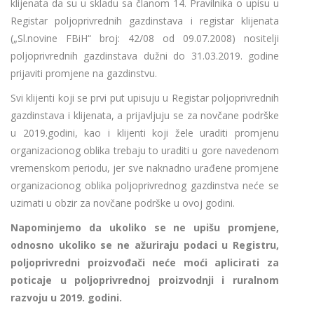
klijenata da su u skladu sa članom 14. Pravilnika o upisu u
Registar poljoprivrednih gazdinstava i registar klijenata
(„Sl.novine FBiH“ broj: 42/08 od 09.07.2008) nositelji
poljoprivrednih gazdinstava dužni do 31.03.2019. godine
prijaviti promjene na gazdinstvu.
Svi klijenti koji se prvi put upisuju u Registar poljoprivrednih
gazdinstava i klijenata, a prijavljuju se za novčane podrške
u 2019.godini, kao i klijenti koji žele uraditi promjenu
organizacionog oblika trebaju to uraditi u gore navedenom
vremenskom periodu, jer sve naknadno urađene promjene
organizacionog oblika poljoprivrednog gazdinstva neće se
uzimati u obzir za novčane podrške u ovoj godini.
Napominjemo da ukoliko se ne upišu promjene,
odnosno ukoliko se ne ažuriraju podaci u Registru,
poljoprivredni proizvođači neće moći aplicirati za
poticaje u poljoprivrednoj proizvodnji i ruralnom
razvoju u 2019. godini.