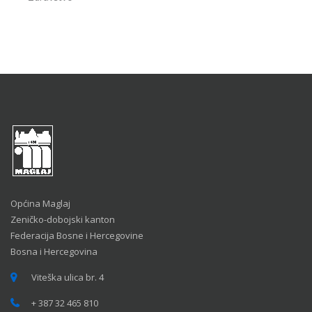
Općina Maglaj
Zeničko-dobojski kanton
Federacija Bosne i Hercegovine
Bosna i Hercegovina
Viteška ulica br. 4
+ 387 32 465 810