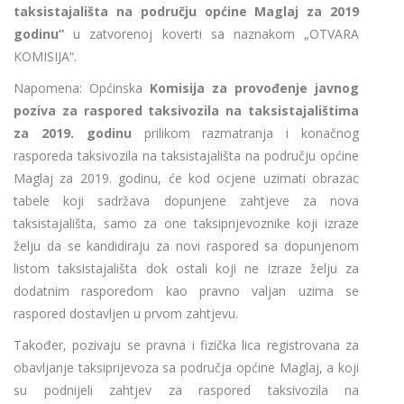
taksistajališta na području općine Maglaj za 2019
godinu”
u zatvorenoj koverti sa naznakom „OTVARA
KOMISIJA“.
Napomena: Općinska
Komisija za provođenje javnog
poziva za raspored taksivozila na taksistajalištima
za 2019. godinu
prilikom razmatranja i konačnog
rasporeda taksivozila na taksistajališta na području općine
Maglaj za 2019. godinu, će kod ocjene uzimati obrazac
tabele koji sadržava dopunjene zahtjeve za nova
taksistajališta, samo za one taksiprijevoznike koji izraze
želju da se kandidiraju za novi raspored sa dopunjenom
listom taksistajališta dok ostali koji ne izraze želju za
dodatnim rasporedom kao pravno valjan uzima se
raspored dostavljen u prvom zahtjevu.
Također, pozivaju se pravna i fizička lica registrovana za
obavljanje taksiprijevoza sa područja općine Maglaj, a koji
su podnijeli zahtjev za raspored taksivozila na