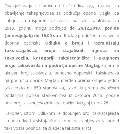
Obavještavaju se pravna i fizička lica registrovana za
obavljanje taksiprijevoza sa područja općine Maglaj da
zahtjev za raspored taksivozila na taksistajalištima za
2019. godinu mogu podnijeti
do 24.12.2018. godine
(ponedjeljak) do 16,00 sati
. Razlog produženja prijave je
dopuna općinske
Odluke o broju i razmještaju
taksistajališta, broju stajališnih mjesta za
taksivozila, kategoriji taksistajališta i ukupnom
broju taksivozila na području općine Maglaj
, kojom je
ukupan broj taksivozila, odnosno dopunskih taksioznaka
na području općine Maglaj, utvrđen prema omjeru jedno
taksivozilo na 850 stanovnika, tako da prema zvaničnim
podacima popisa stanovništva iz oktobra 2013. godine
novi broj taksiprijevoznika za općinu Maglaj iznosi 28.
Također, istom Odlukom je dopunjen broj taksistajališta
sa nova dva taksistajališta tako da se zahtjev za raspored
taksivozila podnosi za sljedeća taksistajališta: