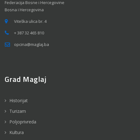
Federacija Bosne i Hercegovine
Bosna i Hercegovina
Viteška ulica br. 4
+ 387 32 465 810
opcina@maglaj.ba
Grad Maglaj
Historijat
Turizam
Poljoprivreda
Kultura