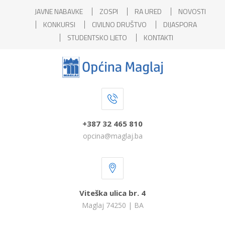
JAVNE NABAVKE
ZOSPI
RA URED
NOVOSTI
KONKURSI
CIVILNO DRUŠTVO
DIJASPORA
STUDENTSKO LJETO
KONTAKTI
+387 32 465 810
opcina@maglaj.ba
Viteška ulica br. 4
Maglaj 74250 | BA