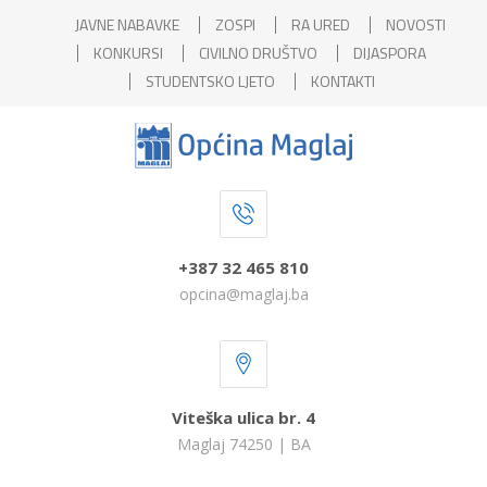
JAVNE NABAVKE
ZOSPI
RA URED
NOVOSTI
KONKURSI
CIVILNO DRUŠTVO
DIJASPORA
STUDENTSKO LJETO
KONTAKTI
+387 32 465 810
opcina@maglaj.ba
Viteška ulica br. 4
Maglaj 74250 | BA