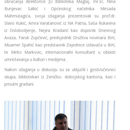
obraćanja direktorice JU Biblioteka Maglaj, mr.sc. Nina
Bunjevac Salkić i Općinskog načelnika Mirsada
Mahmutagića, svoja izlaganja prezentovali su prof.dr.
Slavo Kukić, Amra Varatanović iz NA Patria, Saša Rukavina
iz Oslobodjenje, Nejira Bradarić kao dopisnik Dnevnog
Avaza, Faruk Zupčević, predsjednik Društva novinara BiH,
Muamer Spahić kao predstavnik Zajednice izdavača u BiH,
te Mirko Markovic, internacionalni konsultant u oblasti
umrežavanja u kulturi i medijima.
Nakon izlaganja u diskusiju su se uključili i gosti/učesnici
skupa, bibliotekari iz Zeničko- dobojskog kantona, kao i
prisutni građani.