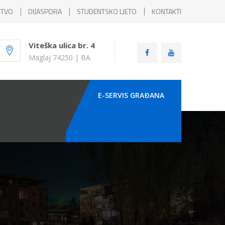
ŠTVO
DIJASPORA
STUDENTSKO LJETO
KONTAKTI
Viteška ulica br. 4
Maglaj 74250 | BA
E-SERVIS GRAÐANA