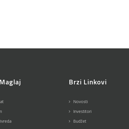
Maglaj
Brzi Linkovi
jat
Novosti
m
Investitori
rivreda
Budžet