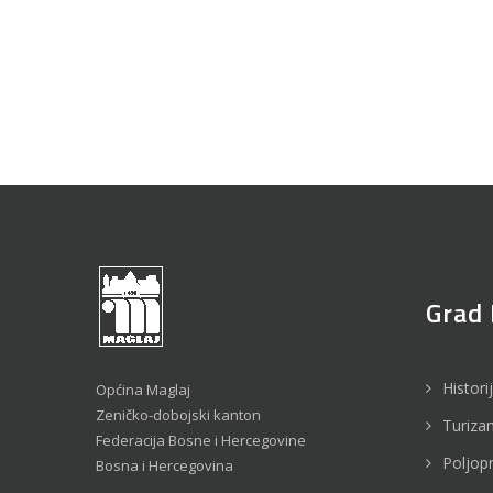
Grad 
Histori
Općina Maglaj
Zeničko-dobojski kanton
Turiza
Federacija Bosne i Hercegovine
Poljop
Bosna i Hercegovina