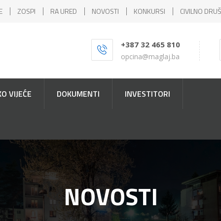
E
ZOSPI
RA URED
NOVOSTI
KONKURSI
CIVILNO DRU
+387 32 465 810
opcina@maglaj.ba
O VIJEĆE
DOKUMENTI
INVESTITORI
NOVOSTI