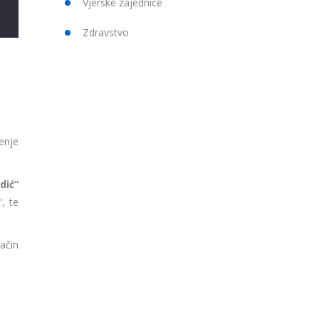
Vjerske zajednice
Zdravstvo
enje
dić“
, te
ačin