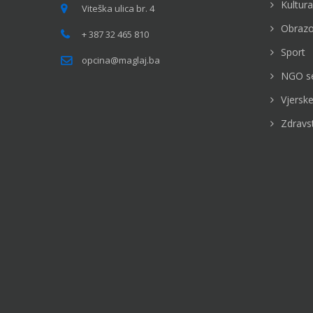
Kultura
Viteška ulica br. 4
Obrazo
+ 387 32 465 810
Sport
opcina@maglaj.ba
NGO s
Vjerske
Zdravs