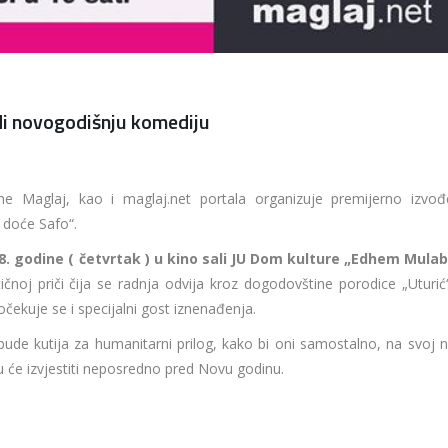
di novogodišnju komediju
 Maglaj, kao i maglaj.net portala organizuje premijerno izvođ
 doće Safo“.
8. godine ( četvrtak ) u kino sali JU Dom kulture „Edhem Mulab
čnoj priči čija se radnja odvija kroz dogodovštine porodice „Uturić“
čekuje se i specijalni gost iznenađenja.
ude kutija za humanitarni prilog, kako bi oni samostalno, na svoj n
 će izvjestiti neposredno pred Novu godinu.