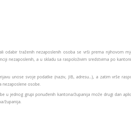
, ali odabir traženih nezaposlenih osoba se vrši prema njihovom mj
denciji nezaposlenih, a u skladu sa raspoloživim sredstvima po kanton
rijavu unose svoje podatke (naziv, JIB, adresu...), a zatim vrše rasp
ta nezaposlene osobe.
be u jednog grupi ponuđenih kantona/županija može drugi dan aplici
a/županija.