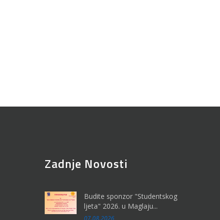
Zadnje Novosti
Budite sponzor "Studentskog
ljeta" 2026. u Maglaju...
07.08.2026