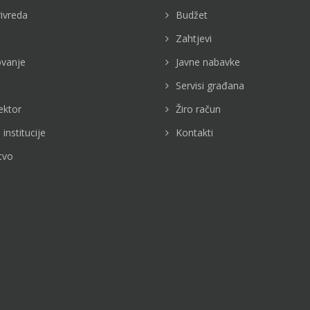
rivreda
Budžet
Zahtjevi
vanje
Javne nabavke
Servisi građana
ektor
Žiro račun
 institucije
Kontakti
tvo