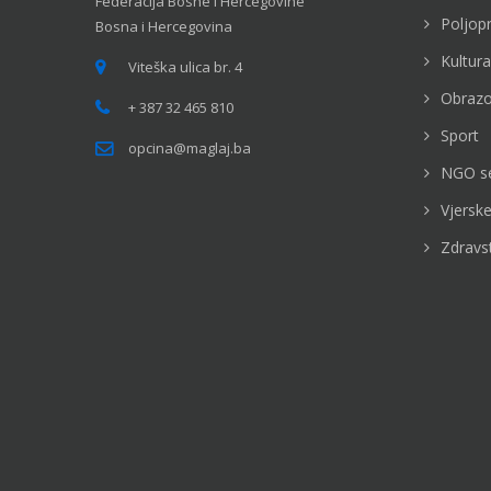
Federacija Bosne i Hercegovine
Poljop
Bosna i Hercegovina
Kultura
Viteška ulica br. 4
Obrazo
+ 387 32 465 810
Sport
opcina@maglaj.ba
NGO s
Vjerske
Zdravs