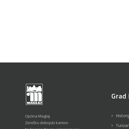
Grad 
Histori
Općina Maglaj
Zeničko-dobojski kanton
Turiza