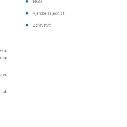
NGO
Vjerske zajednice
Zdravstvo
estu
ima/
ored
rati