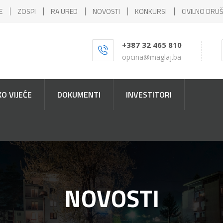
E
ZOSPI
RA URED
NOVOSTI
KONKURSI
CIVILNO DRU
+387 32 465 810
opcina@maglaj.ba
O VIJEĆE
DOKUMENTI
INVESTITORI
NOVOSTI