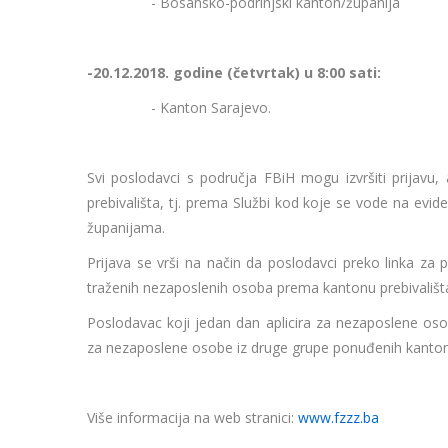
- Bosansko-podrinjski kanton/županija
-20.12.2018. godine (četvrtak) u 8:00 sati:
- Kanton Sarajevo.
Svi poslodavci s područja FBiH mogu izvršiti prijavu
prebivališta, tj. prema Službi kod koje se vode na evi
županijama.
Prijava se vrši na način da poslodavci preko linka za p
traženih nezaposlenih osoba prema kantonu prebivališ
Poslodavac koji jedan dan aplicira za nezaposlene oso
za nezaposlene osobe iz druge grupe ponuđenih kanton
Više informacija na web stranici:
www.fzzz.ba