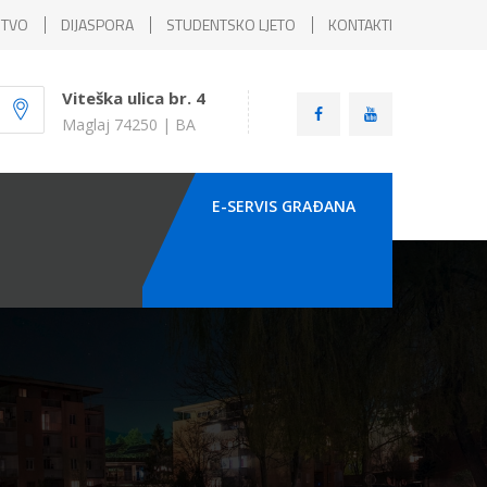
ŠTVO
DIJASPORA
STUDENTSKO LJETO
KONTAKTI
Viteška ulica br. 4
Maglaj 74250 | BA
E-SERVIS GRAÐANA