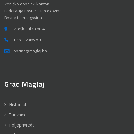
Zeničko-dobojski kanton
Federacija Bosne i Hercegovine
Bosna i Hercegovina
Viteška ulica br. 4
+ 387 32 465 810
opcina@maglaj.ba
Grad Maglaj
Historijat
Turizam
Poljoprivreda