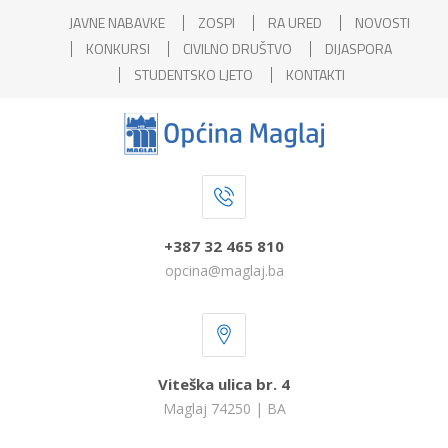
JAVNE NABAVKE
ZOSPI
RA URED
NOVOSTI
KONKURSI
CIVILNO DRUŠTVO
DIJASPORA
STUDENTSKO LJETO
KONTAKTI
+387 32 465 810
opcina@maglaj.ba
Viteška ulica br. 4
Maglaj 74250 | BA