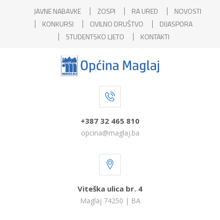
JAVNE NABAVKE
ZOSPI
RA URED
NOVOSTI
KONKURSI
CIVILNO DRUŠTVO
DIJASPORA
STUDENTSKO LJETO
KONTAKTI
+387 32 465 810
opcina@maglaj.ba
Viteška ulica br. 4
Maglaj 74250 | BA