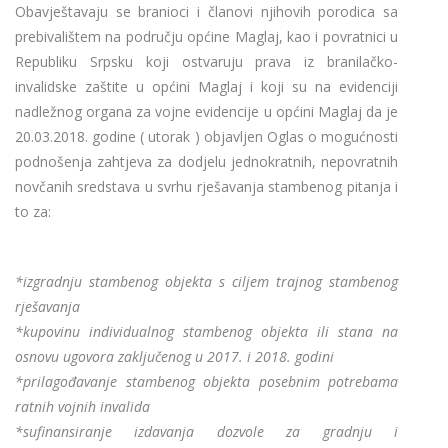
Obavještavaju se branioci i članovi njihovih porodica sa
prebivalištem na području općine Maglaj, kao i povratnici u
Republiku Srpsku koji ostvaruju prava iz branilačko-
invalidske zaštite u općini Maglaj i koji su na evidenciji
nadležnog organa za vojne evidencije u općini Maglaj da je
20.03.2018. godine ( utorak ) objavljen Oglas o mogućnosti
podnošenja zahtjeva za dodjelu jednokratnih, nepovratnih
novčanih sredstava u svrhu rješavanja stambenog pitanja i
to za:
*izgradnju stambenog objekta s ciljem trajnog stambenog
rješavanja
*kupovinu individualnog stambenog objekta ili stana na
osnovu ugovora zaključenog u 2017. i 2018. godini
*prilagođavanje stambenog objekta posebnim potrebama
ratnih vojnih invalida
*sufinansiranje izdavanja dozvole za gradnju i