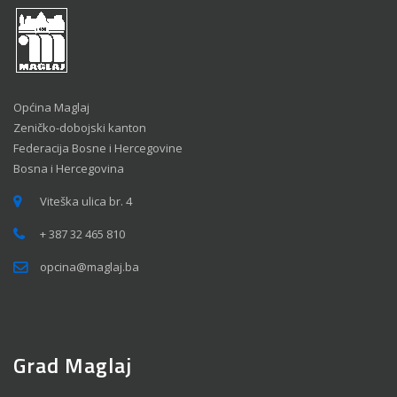
Općina Maglaj
Zeničko-dobojski kanton
Federacija Bosne i Hercegovine
Bosna i Hercegovina
Viteška ulica br. 4
+ 387 32 465 810
opcina@maglaj.ba
Grad Maglaj