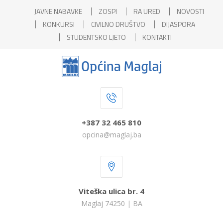
JAVNE NABAVKE
ZOSPI
RA URED
NOVOSTI
KONKURSI
CIVILNO DRUŠTVO
DIJASPORA
STUDENTSKO LJETO
KONTAKTI
+387 32 465 810
opcina@maglaj.ba
Viteška ulica br. 4
Maglaj 74250 | BA