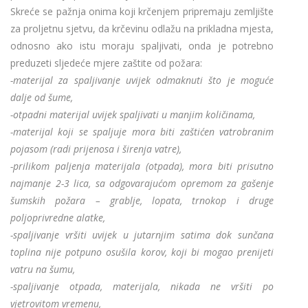
Skreće se pažnja onima koji krčenjem pripremaju zemljište
za proljetnu sjetvu, da krčevinu odlažu na prikladna mjesta,
odnosno ako istu moraju spaljivati, onda je potrebno
preduzeti sljedeće mjere zaštite od požara:
-materijal za spaljivanje uvijek odmaknuti što je moguće
dalje od šume,
-otpadni materijal uvijek spaljivati u manjim količinama,
-materijal koji se spaljuje mora biti zaštićen vatrobranim
pojasom (radi prijenosa i širenja vatre),
-prilikom paljenja materijala (otpada), mora biti prisutno
najmanje 2-3 lica, sa odgovarajućom opremom za gašenje
šumskih požara – grablje, lopata, trnokop i druge
poljoprivredne alatke,
-spaljivanje vršiti uvijek u jutarnjim satima dok sunčana
toplina nije potpuno osušila korov, koji bi mogao prenijeti
vatru na šumu,
-spaljivanje otpada, materijala, nikada ne vršiti po
vjetrovitom vremenu,