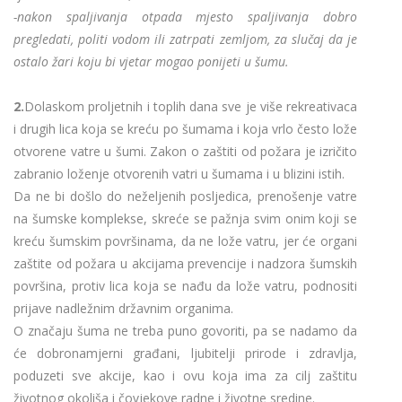
-nakon spaljivanja otpada mjesto spaljivanja dobro
pregledati, politi vodom ili zatrpati zemljom, za slučaj da je
ostalo žari koju bi vjetar mogao ponijeti u šumu.
2.
Dolaskom proljetnih i toplih dana sve je više rekreativaca
i drugih lica koja se kreću po šumama i koja vrlo često lože
otvorene vatre u šumi. Zakon o zaštiti od požara je izričito
zabranio loženje otvorenih vatri u šumama i u blizini istih.
Da ne bi došlo do neželjenih posljedica, prenošenje vatre
na šumske komplekse, skreće se pažnja svim onim koji se
kreću šumskim površinama, da ne lože vatru, jer će organi
zaštite od požara u akcijama prevencije i nadzora šumskih
površina, protiv lica koja se nađu da lože vatru, podnositi
prijave nadležnim državnim organima.
O značaju šuma ne treba puno govoriti, pa se nadamo da
će dobronamjerni građani, ljubitelji prirode i zdravlja,
poduzeti sve akcije, kao i ovu koja ima za cilj zaštitu
životnog okoliša i čovjekove radne i životne sredine.