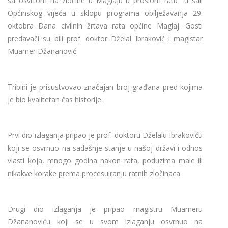
sa osvrtom na zločine u Maglaju u prošlom ratu" u sali
Općinskog vijeća u sklopu programa obilježavanja 29.
oktobra Dana civilnih žrtava rata općine Maglaj. Gosti
predavači su bili prof. doktor Dželal Ibraković i magistar
Muamer Džananović.
Tribini je prisustvovao značajan broj građana pred kojima
je bio kvalitetan čas historije.
Prvi dio izlaganja pripao je prof. doktoru Dželalu Ibrakoviću
koji se osvrnuo na sadašnje stanje u našoj državi i odnos
vlasti koja, mnogo godina nakon rata, poduzima male ili
nikakve korake prema procesuiranju ratnih zločinaca.
Drugi dio izlaganja je pripao magistru Muameru
Džananoviću koji se u svom izlaganju osvrnuo na