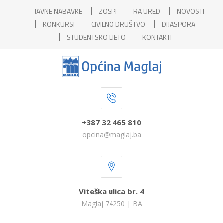
JAVNE NABAVKE
ZOSPI
RA URED
NOVOSTI
KONKURSI
CIVILNO DRUŠTVO
DIJASPORA
STUDENTSKO LJETO
KONTAKTI
+387 32 465 810
opcina@maglaj.ba
Viteška ulica br. 4
Maglaj 74250 | BA