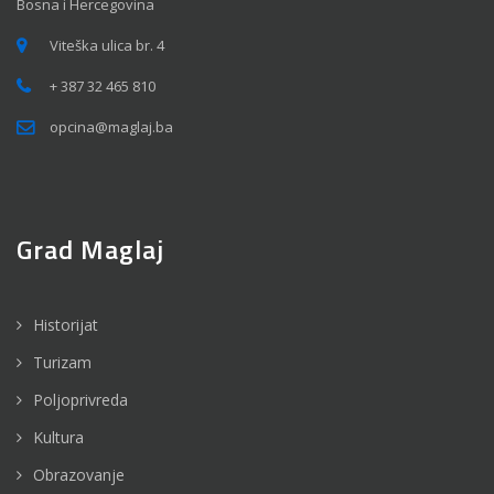
Bosna i Hercegovina
Viteška ulica br. 4
+ 387 32 465 810
opcina@maglaj.ba
Grad Maglaj
Historijat
Turizam
Poljoprivreda
Kultura
Obrazovanje