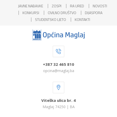
JAVNE NABAVKE
ZOSPI
RA URED
NOVOSTI
KONKURSI
CIVILNO DRUŠTVO
DIJASPORA
STUDENTSKO LJETO
KONTAKTI
+387 32 465 810
opcina@maglaj.ba
Viteška ulica br. 4
Maglaj 74250 | BA