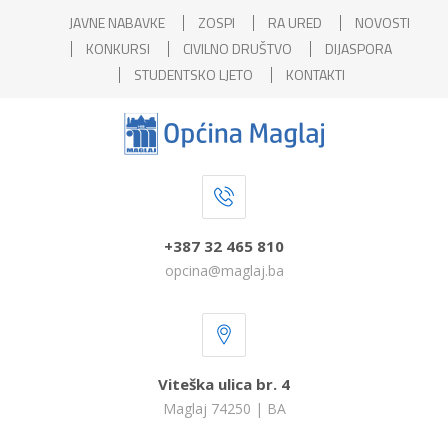
JAVNE NABAVKE
ZOSPI
RA URED
NOVOSTI
KONKURSI
CIVILNO DRUŠTVO
DIJASPORA
STUDENTSKO LJETO
KONTAKTI
+387 32 465 810
opcina@maglaj.ba
Viteška ulica br. 4
Maglaj 74250 | BA