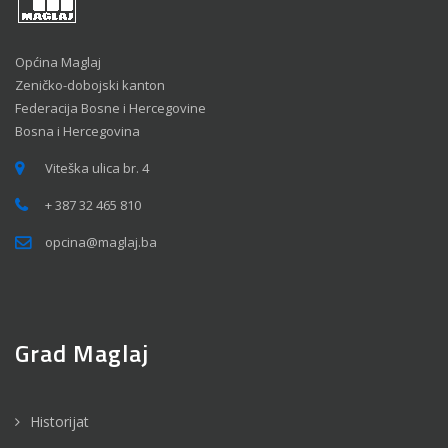
Općina Maglaj
Zeničko-dobojski kanton
Federacija Bosne i Hercegovine
Bosna i Hercegovina
Viteška ulica br. 4
+ 387 32 465 810
opcina@maglaj.ba
Grad Maglaj
Historijat