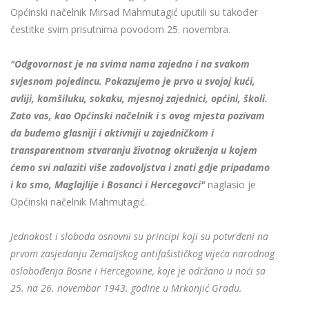
Općinski načelnik Mirsad Mahmutagić uputili su također
čestitke svim prisutnima povodom 25. novembra.
"Odgovornost je na svima nama zajedno i na svakom
svjesnom pojedincu. Pokazujemo je prvo u svojoj kući,
avliji, komšiluku, sokaku, mjesnoj zajednici, općini, školi.
Zato vas, kao Općinski načelnik i s ovog mjesta pozivam
da budemo glasniji i aktivniji u zajedničkom i
transparentnom stvaranju životnog okruženja u kojem
ćemo svi nalaziti više zadovoljstva i znati gdje pripadamo
i ko smo, Maglajlije i Bosanci i Hercegovci"
naglasio je
Općinski načelnik Mahmutagić.
Jednakost i sloboda osnovni su principi koji su potvrđeni na
prvom zasjedanju Zemaljskog antifašističkog vijeća narodnog
oslobođenja Bosne i Hercegovine, koje je održano u noći sa
25. na 26. novembar 1943. godine u Mrkonjić Gradu.