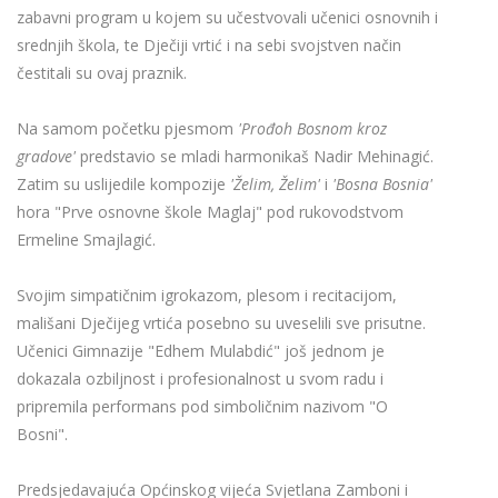
zabavni program u kojem su učestvovali učenici osnovnih i
srednjih škola, te Dječiji vrtić i na sebi svojstven način
čestitali su ovaj praznik.
Na samom početku pjesmom
'Prođoh Bosnom kroz
gradove'
predstavio se mladi harmonikaš Nadir Mehinagić.
Zatim su uslijedile kompozije
'Želim, Želim'
i
'Bosna Bosnia'
hora "Prve osnovne škole Maglaj" pod rukovodstvom
Ermeline Smajlagić.
Svojim simpatičnim igrokazom, plesom i recitacijom,
mališani Dječijeg vrtića posebno su uveselili sve prisutne.
Učenici Gimnazije "Edhem Mulabdić" još jednom je
dokazala ozbiljnost i profesionalnost u svom radu i
pripremila performans pod simboličnim nazivom "O
Bosni".
Predsjedavajuća Općinskog vijeća Svjetlana Zamboni i