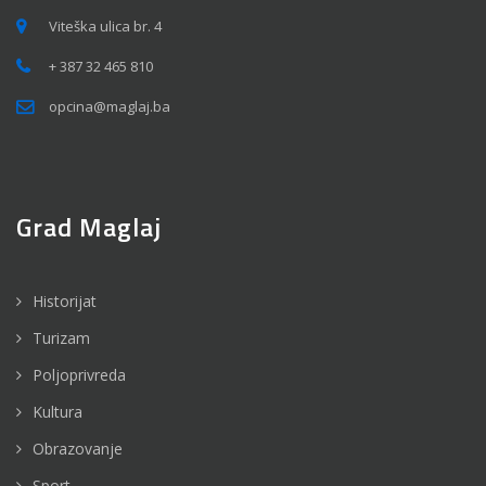
Viteška ulica br. 4
+ 387 32 465 810
opcina@maglaj.ba
Grad Maglaj
Historijat
Turizam
Poljoprivreda
Kultura
Obrazovanje
Sport