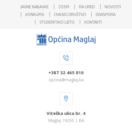
JAVNE NABAVKE
ZOSPI
RA URED
NOVOSTI
KONKURSI
CIVILNO DRUŠTVO
DIJASPORA
STUDENTSKO LJETO
KONTAKTI
+387 32 465 810
opcina@maglaj.ba
Viteška ulica br. 4
Maglaj 74250 | BA