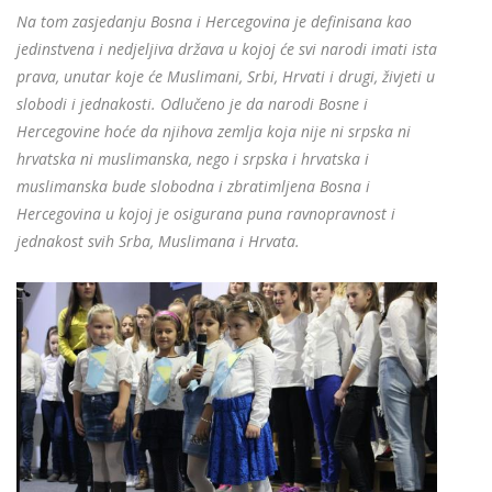
Na tom zasjedanju Bosna i Hercegovina je definisana kao
jedinstvena i nedjeljiva država u kojoj će svi narodi imati ista
prava, unutar koje će Muslimani, Srbi, Hrvati i drugi, živjeti u
slobodi i jednakosti. Odlučeno je da narodi Bosne i
Hercegovine hoće da njihova zemlja koja nije ni srpska ni
hrvatska ni muslimanska, nego i srpska i hrvatska i
muslimanska bude slobodna i zbratimljena Bosna i
Hercegovina u kojoj je osigurana puna ravnopravnost i
jednakost svih Srba, Muslimana i Hrvata.