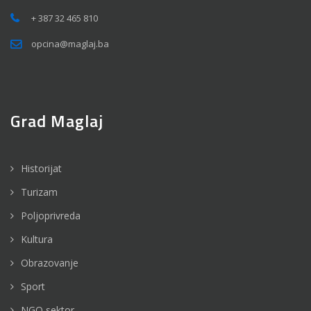
+ 387 32 465 810
opcina@maglaj.ba
Grad Maglaj
Historijat
Turizam
Poljoprivreda
Kultura
Obrazovanje
Sport
NGO sektor