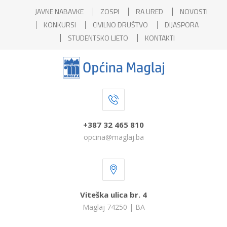
JAVNE NABAVKE
ZOSPI
RA URED
NOVOSTI
KONKURSI
CIVILNO DRUŠTVO
DIJASPORA
STUDENTSKO LJETO
KONTAKTI
+387 32 465 810
opcina@maglaj.ba
Viteška ulica br. 4
Maglaj 74250 | BA