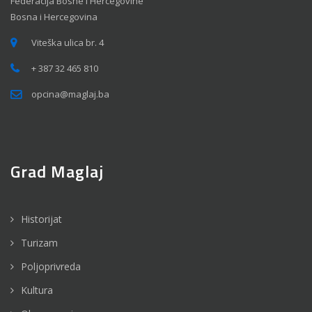
Federacija Bosne i Hercegovine
Bosna i Hercegovina
Viteška ulica br. 4
+ 387 32 465 810
opcina@maglaj.ba
Grad Maglaj
Historijat
Turizam
Poljoprivreda
Kultura