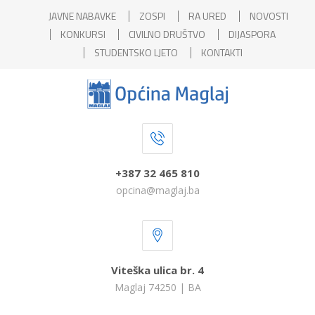
JAVNE NABAVKE
ZOSPI
RA URED
NOVOSTI
KONKURSI
CIVILNO DRUŠTVO
DIJASPORA
STUDENTSKO LJETO
KONTAKTI
+387 32 465 810
opcina@maglaj.ba
Viteška ulica br. 4
Maglaj 74250 | BA