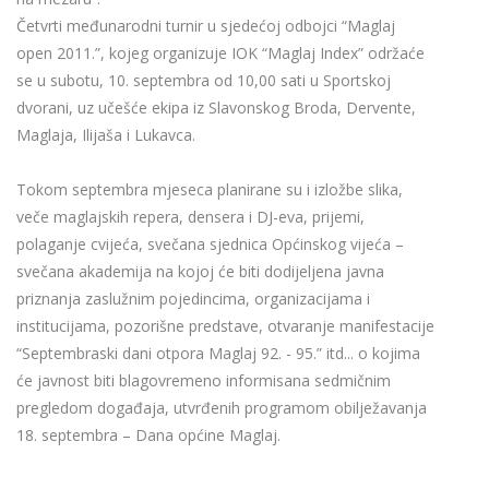
Četvrti međunarodni turnir u sjedećoj odbojci “Maglaj
open 2011.”, kojeg organizuje IOK “Maglaj Index” održaće
se u subotu, 10. septembra od 10,00 sati u Sportskoj
dvorani, uz učešće ekipa iz Slavonskog Broda, Dervente,
Maglaja, Ilijaša i Lukavca.
Tokom septembra mjeseca planirane su i izložbe slika,
veče maglajskih repera, densera i DJ-eva, prijemi,
polaganje cvijeća, svečana sjednica Općinskog vijeća –
svečana akademija na kojoj će biti dodijeljena javna
priznanja zaslužnim pojedincima, organizacijama i
institucijama, pozorišne predstave, otvaranje manifestacije
“Septembraski dani otpora Maglaj 92. - 95.” itd... o kojima
će javnost biti blagovremeno informisana sedmičnim
pregledom događaja, utvrđenih programom obilježavanja
18. septembra – Dana općine Maglaj.