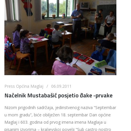
Press Općina Maglaj / 06.09.2011
Načelnik Mustabašić posjetio đake -prvake
Nizom prigodnih sadržaja, jedinstvenog naziva “Septembar
u mom gradu”, biće obilježen 18. septembar Dan općine
Maglaj i 603. godina od prvog imena imena Maglaja u
pisanim izvorima – kraljevskoj povelji “Sub castro nostro