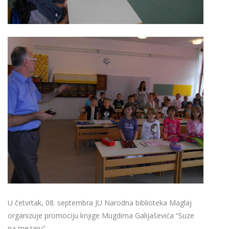
U četvrtak, 08. septembra JU Narodna biblioteka Maglaj
organizuje promociju knjige Mugdima Galijaševića “Suze
na mezaru”.