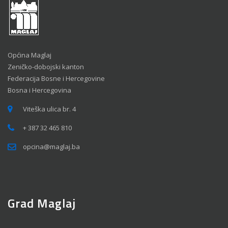
Općina Maglaj
Zeničko-dobojski kanton
Federacija Bosne i Hercegovine
Bosna i Hercegovina
Viteška ulica br. 4
+ 387 32 465 810
opcina@maglaj.ba
Grad Maglaj