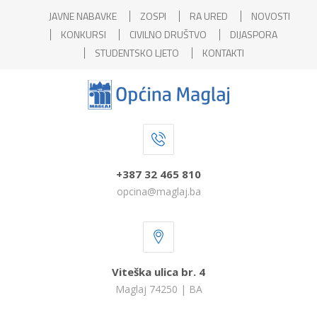
JAVNE NABAVKE
ZOSPI
RA URED
NOVOSTI
KONKURSI
CIVILNO DRUŠTVO
DIJASPORA
STUDENTSKO LJETO
KONTAKTI
+387 32 465 810
opcina@maglaj.ba
Viteška ulica br. 4
Maglaj 74250 | BA