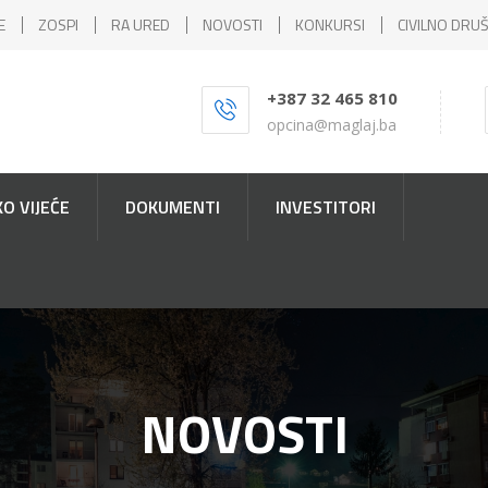
E
ZOSPI
RA URED
NOVOSTI
KONKURSI
CIVILNO DRU
+387 32 465 810
opcina@maglaj.ba
O VIJEĆE
DOKUMENTI
INVESTITORI
NOVOSTI