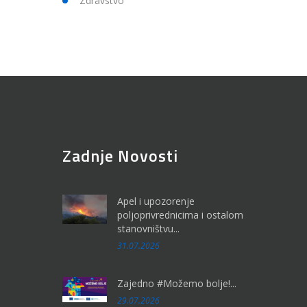
Zdravstvo
Zadnje Novosti
Apel i upozorenje
poljoprivrednicima i ostalom
stanovništvu...
31.07.2026
Zajedno #Možemo bolje!...
29.07.2026