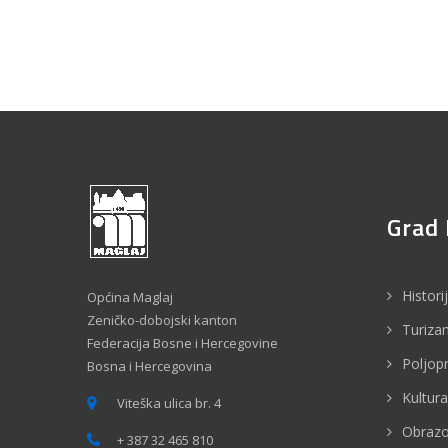
Grad 
Histori
Općina Maglaj
Zeničko-dobojski kanton
Turiza
Federacija Bosne i Hercegovine
Poljop
Bosna i Hercegovina
Kultura
Viteška ulica br. 4
Obrazo
+ 387 32 465 810