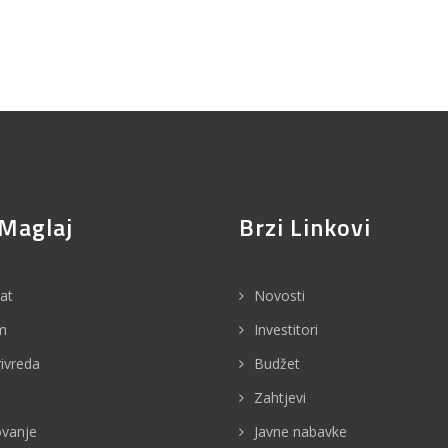
Maglaj
Brzi Linkovi
jat
Novosti
m
Investitori
rivreda
Budžet
Zahtjevi
vanje
Javne nabavke