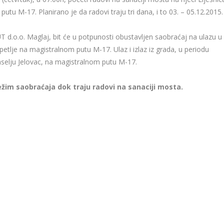
utu M-17. Planirano je da radovi traju tri dana, i to 03. – 05.12.2015.
T d.o.o. Maglaj, bit će u potpunosti obustavljen saobraćaj na ulazu u
 petlje na magistralnom putu M-17. Ulaz i izlaz iz grada, u periodu
 naselju Jelovac, na magistralnom putu M-17.
žim saobraćaja dok traju radovi na sanaciji mosta.