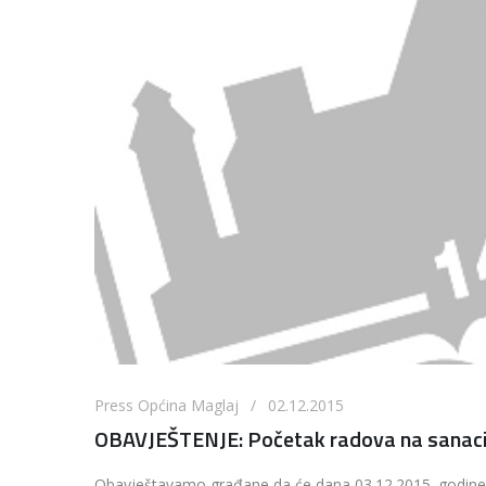
Press Općina Maglaj / 02.12.2015
OBAVJEŠTENJE: Početak radova na sanaciji 
Obavještavamo građane da će dana 03.12.2015. godine (če