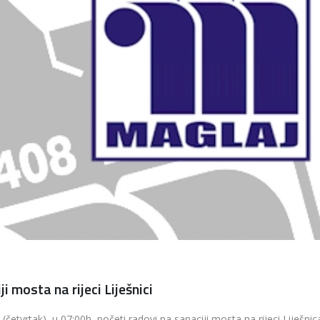
mosta na rijeci Liješnici
tvrtak), u 07:00h, početi radovi na sanaciji mosta na rijeci Liješnic