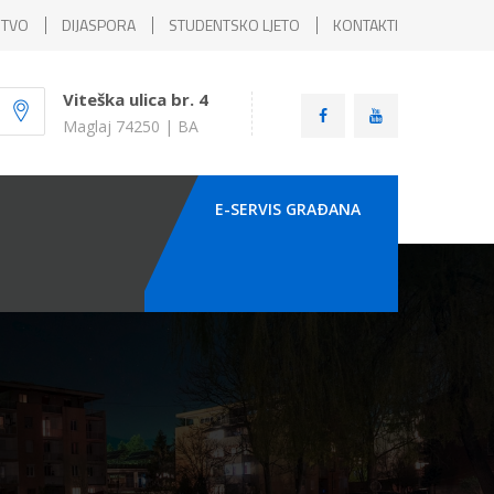
ŠTVO
DIJASPORA
STUDENTSKO LJETO
KONTAKTI
Viteška ulica br. 4
Maglaj 74250 | BA
E-SERVIS GRAÐANA