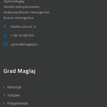
Općina Maglaj
Zeničko-dobojski kanton
Federacija Bosne i Hercegovine
Bosna i Hercegovina
Viteška ulica br. 4
+ 387 32 465 810
opcina@maglaj.ba
Grad Maglaj
Historijat
Turizam
Poljoprivreda