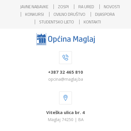
JAVNE NABAVKE
ZOSPI
RA URED
NOVOSTI
KONKURSI
CIVILNO DRUŠTVO
DIJASPORA
STUDENTSKO LJETO
KONTAKTI
+387 32 465 810
opcina@maglaj.ba
Viteška ulica br. 4
Maglaj 74250 | BA