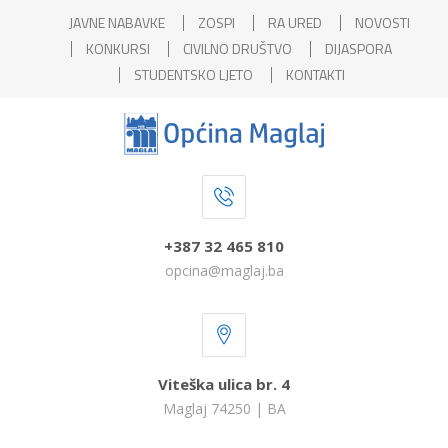
JAVNE NABAVKE
ZOSPI
RA URED
NOVOSTI
KONKURSI
CIVILNO DRUŠTVO
DIJASPORA
STUDENTSKO LJETO
KONTAKTI
+387 32 465 810
opcina@maglaj.ba
Viteška ulica br. 4
Maglaj 74250 | BA